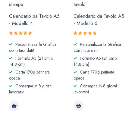
Calendario da Tavolo A5
Calendario da Tavolo A5
- Modello 4
- Modello 6
Valutato
Valutato
Personalizza la Grafica
Personalizza la Grafica
5.00
5.00
su 5
su 5
con i tuoi dati!
con i tuoi dati!
Formato A5 (21 cm x
Formato A5 (21 cm x
14,8 cm)
14,8 cm)
Carta 170g patinata
Carta 170g patinata
opaca
opaca
Consegna in 8 giorni
Consegna in 8 giorni
lavorativi
lavorativi