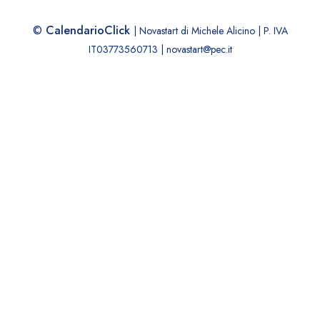
©
CalendarioClick
| Novastart di Michele Alicino | P. IVA
IT03773560713 | novastart@pec.it