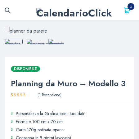
0
DISPONIBILE
Planning da Muro – Modello 3
1
Recensione
Valutato
1
5.00
su 5
su base di
Personalizza la Grafica con i tuoi dati!
recensioni
Formato 100 cm x 70 cm
Carta 170g patinata opaca
Consegna in 5 giorni lavorativi