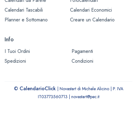
Calendari da Parete
Fotocalendari
Calendari Tascabili
Calendari Economici
Planner e Sottomano
Creare un Calendario
Info
I Tuoi Ordini
Pagamenti
Spedizioni
Condizioni
©
CalendarioClick
| Novastart di Michele Alicino | P. IVA
IT03773560713 | novastart@pec.it