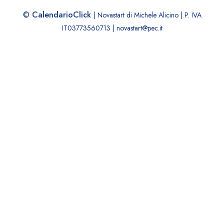
©
CalendarioClick
| Novastart di Michele Alicino | P. IVA
IT03773560713 | novastart@pec.it