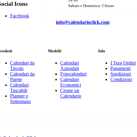
18:00
Social Icons
Sabato e Domenica: Chiuso
Facebook
info@calendarioclick.com
rodotti
Modelli
Info
Calendari da
Calendari
I Tuoi Ordini
Tavolo
Aziendali
Pagamenti
Calendari da
Fotocalendari
Spedizioni
Parete
Calendari
Condizioni
Calendari
Economici
Tascabili
Creare un
Planner e
Calendario
Sottomano