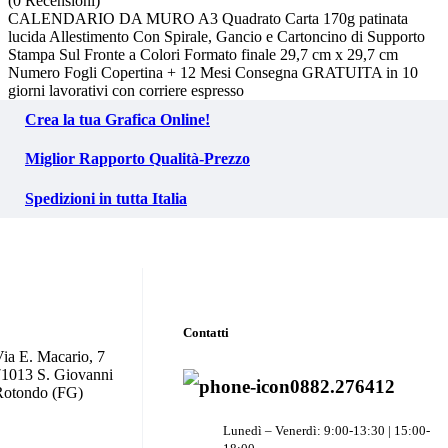
(0 Recensioni)
CALENDARIO DA MURO A3 Quadrato Carta 170g patinata
lucida Allestimento Con Spirale, Gancio e Cartoncino di Supporto
Stampa Sul Fronte a Colori Formato finale 29,7 cm x 29,7 cm
Numero Fogli Copertina + 12 Mesi Consegna GRATUITA in 10
giorni lavorativi con corriere espresso
Crea la tua Grafica Online!
Miglior Rapporto Qualità-Prezzo
Spedizioni in tutta Italia
Contatti
ia E. Macario, 7
71013 S. Giovanni
0882.276412
Rotondo (FG)
Lunedì – Venerdì: 9:00-13:30 | 15:00-