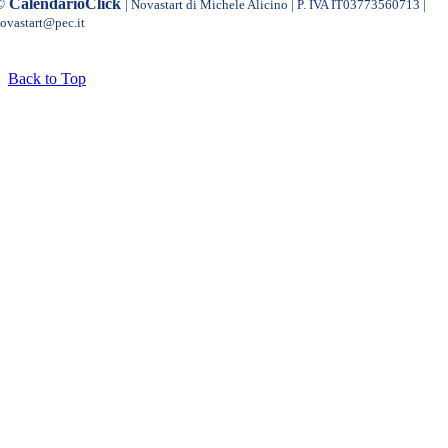
©
CalendarioClick
| Novastart di Michele Alicino | P. IVA IT03773560713 |
ovastart@pec.it
Back to Top