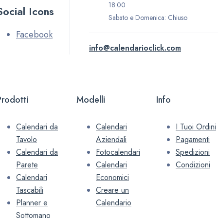
18:00
Social Icons
Sabato e Domenica: Chiuso
Facebook
info@calendarioclick.com
Prodotti
Modelli
Info
Calendari da
Calendari
I Tuoi Ordini
Tavolo
Aziendali
Pagamenti
Calendari da
Fotocalendari
Spedizioni
Parete
Calendari
Condizioni
Calendari
Economici
Tascabili
Creare un
Planner e
Calendario
Sottomano