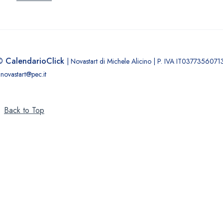
©
CalendarioClick
| Novastart di Michele Alicino | P. IVA IT0377356071
 novastart@pec.it
Back to Top